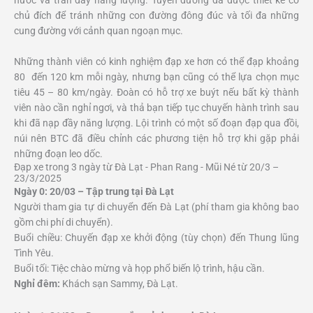
chủ đích để tránh những con đường đông đúc và tối đa những
cung đường với cảnh quan ngoạn mục.
Những thành viên có kinh nghiệm đạp xe hơn có thể đạp khoảng
80 đến 120 km mỗi ngày, nhưng bạn cũng có thể lựa chọn mục
tiêu 45 – 80 km/ngày. Đoàn có hỗ trợ xe buýt nếu bất kỳ thành
viên nào cần nghỉ ngơi, và thả bạn tiếp tục chuyến hành trình sau
khi đã nạp đầy năng lượng. Lội trình có một số đoạn đạp qua đồi,
núi nên BTC đã điều chỉnh các phương tiện hỗ trợ khi gặp phải
những đoạn leo dốc.
Đạp xe trong 3 ngày từ Đà Lạt - Phan Rang - Mũi Né từ 20/3 –
23/3/2025
Ngày 0: 20/03 – Tập trung tại Đà Lạt
Người tham gia tự di chuyển đến Đà Lạt (phí tham gia không bao
gồm chi phí di chuyển).
Buổi chiều: Chuyến đạp xe khởi động (tùy chọn) đến Thung lũng
Tình Yêu.
Buổi tối: Tiệc chào mừng và họp phổ biến lộ trình, hậu cần.
Nghỉ đêm:
Khách sạn Sammy, Đà Lạt.