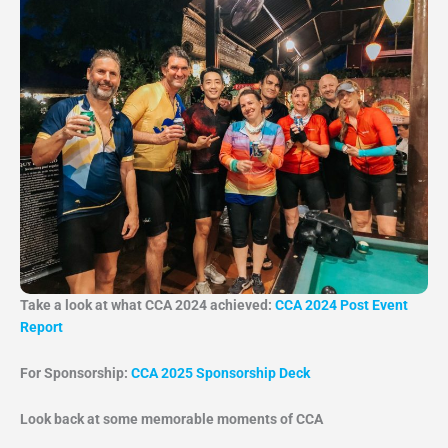
Take a look at what CCA 2024 achieved:
CCA 2024 Post Event
Report
For Sponsorship:
CCA 2025 Sponsorship Deck
Look back at some memorable moments of CCA