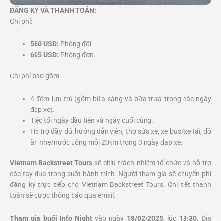
ĐĂNG KÝ VÀ THANH TOÁN:
Chi phí:
580 USD:
Phòng đôi
695 USD:
Phòng đơn.
Chi phí bao gồm:
4 đêm lưu trú (gồm bữa sáng và bữa trưa trong các ngày
đạp xe).
Tiệc tối ngày đầu tiên và ngày cuối cùng.
Hỗ trợ đầy đủ: hướng dẫn viên, thợ sửa xe, xe bus/xe tải, đồ
ăn nhẹ/nước uống mỗi 20km trong 3 ngày đạp xe.
Vietnam Backstreet Tours
sẽ chịu trách nhiệm tổ chức và hỗ trợ
các tay đua trong suốt hành trình. Người tham gia sẽ chuyển phí
đăng ký trực tiếp cho Vietnam Backstreet Tours. Chi tiết thanh
toán sẽ được thông báo qua email.
Tham gia buổi Info Night
vào ngày
18/02/2025
, lúc
18:30
. Địa