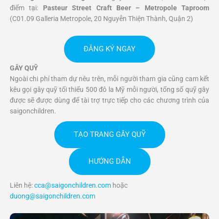
điểm tại:
Pasteur Street Craft Beer – Metropole Taproom
(C01.09 Galleria Metropole, 20 Nguyễn Thiện Thành, Quận 2)
ĐĂNG KÝ NGAY
GÂY QUỸ
Ngoài chi phí tham dự nêu trên, mỗi người tham gia cũng cam kết
kêu gọi gây quỹ tối thiểu 500 đô la Mỹ mỗi người, tổng số quỹ gây
được sẽ được dùng để tài trợ trực tiếp cho các chương trình của
saigonchildren.
TẠO TRANG GÂY QUỸ
HƯỚNG DẪN
Liên hệ:
cca@saigonchildren.com
hoặc
duong@saigonchildren.com