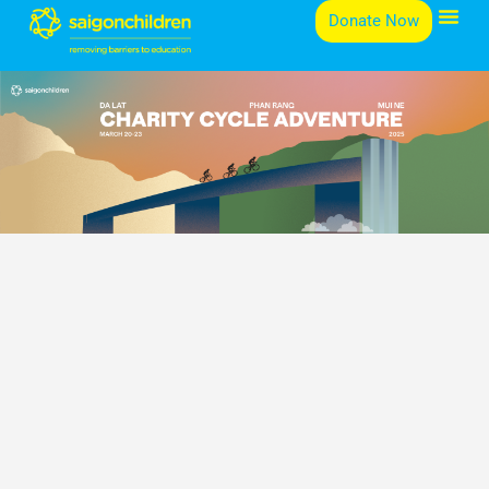
Nhảy
Donate Now
tới
nội
dung