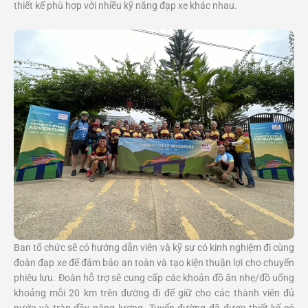
thiết kế phù hợp với nhiều kỹ năng đạp xe khác nhau.
Ban tổ chức sẽ có hướng dẫn viên và kỹ sư có kinh nghiệm đi cùng
đoàn đạp xe để đảm bảo an toàn và tạo kiện thuận lợi cho chuyến
phiêu lưu. Đoàn hỗ trợ sẽ cung cấp các khoản đồ ăn nhẹ/đồ uống
khoảng mỗi 20 km trên đường đi để giữ cho các thành viên đủ
nước và tràn đầy năng lượng. Tuyến đường đã được thiết kế có