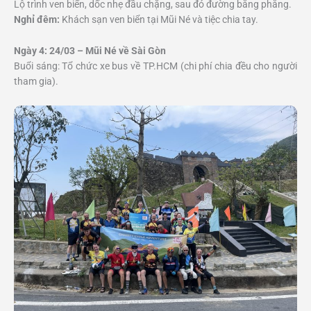
Lộ trình ven biển, dốc nhẹ đầu chặng, sau đó đường bằng phẳng.
Nghỉ đêm:
Khách sạn ven biển tại Mũi Né và tiệc chia tay.
Ngày 4: 24/03 – Mũi Né về Sài Gòn
Buổi sáng: Tổ chức xe bus về TP.HCM (chi phí chia đều cho người
tham gia).